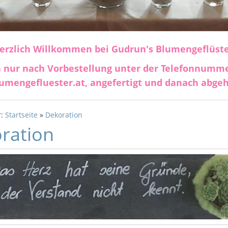
erzlich Willkommen bei Gudrun's Blumengeflüste
 nur nach Vorbestellung unter der Telefonnummer 
lumengefluester.at, angefertigt und danach abgeh
r:
Startseite
»
Dekoration
ration